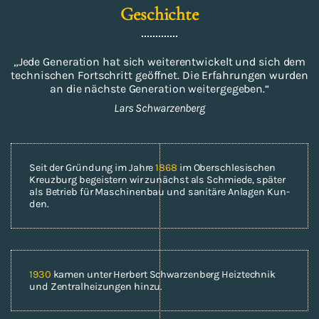
Ge­schich­te
„Jede Ge­nera­ti­on hat sich wei­ter­ent­wi­ckelt und sich dem
tech­ni­schen Fort­schritt ge­öff­net. Die Er­fah­run­gen wur­den
an die nächs­te Ge­nera­ti­on wei­ter­ge­ge­ben.“
Lars Schwar­zen­berg
Seit der Grün­dung im Jahre
1868
im Ober­schle­si­schen
Kreuz­burg be­geis­tern wir zu­nächst als Schmie­de, spä­ter
als Be­trieb für Ma­schi­nen­bau und sa­ni­tä­re An­la­gen Kun­
den.
1930
kamen unter Her­bert Schwar­zen­berg Heiz­tech­nik
und Zen­tral­hei­zun­gen hinzu.