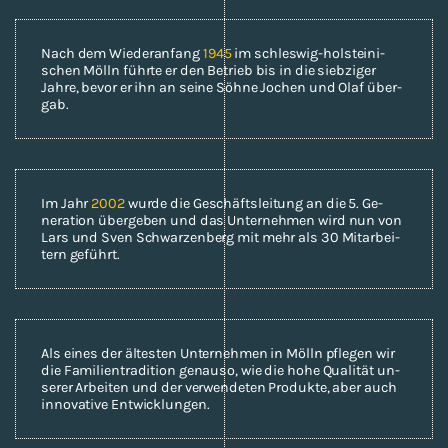
Nach dem Wie­der­an­fang
1945
im schleswig-​​hol­stei­ni­
schen Mölln führ­te er den Be­trieb bis in die sieb­zi­ger
Jahre, bevor er ihn an seine Söhne Jo­chen und Olaf über­
gab.
Im Jahr
2002
wurde die Ge­schäfts­lei­tung an die 5. Ge­
nera­ti­on über­ge­ben und das Un­ter­neh­men wird nun von
Lars und Sven Schwar­zen­berg mit mehr als 30 Mit­ar­bei­
tern ge­führt.
Als eines der äl­tes­ten Un­ter­neh­men in Mölln pfle­gen wir
die Fa­mi­li­en­tra­di­ti­on ge­nau­so, wie die hohe Qua­li­tät un­
se­rer Ar­bei­ten und der ver­wen­de­ten Pro­duk­te, aber auch
in­no­va­ti­ve Ent­wick­lun­gen.