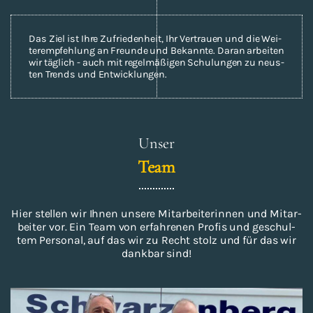
Das Ziel ist Ihre Zu­frie­den­heit, Ihr Ver­trau­en und die Wei­
ter­emp­feh­lung an Freun­de und Be­kann­te. Daran ar­bei­ten
wir täg­lich - auch mit re­gel­mä­ßi­gen Schu­lun­gen zu neus­
ten Trends und Ent­wick­lun­gen.
Unser
Team
Hier stel­len wir Ihnen un­se­re Mit­ar­bei­te­rin­nen und Mit­ar­
bei­ter vor. Ein Team von er­fah­re­nen Pro­fis und ge­schul­
tem Per­so­nal, auf das wir zu Recht stolz und für das wir
dank­bar sind!