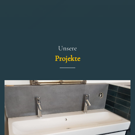
Un­se­re
Pro­jek­te